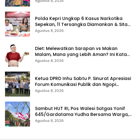
Limau Kapas Rohil
Agustus 8, 2026
Polda Kepri Ungkap 6 Kasus Narkotika
Sepekan, 11 Tersangka Diamankan & Sita
402 Gram Sabu
Agustus 8, 2026
Diet: Melewatkan Sarapan vs Makan
Malam, Mana yang Lebih Aman? Ini Kata
Dokter
Agustus 8, 2026
Ketua DPRD Inhu Sabtu P. Sinurat Apresiasi
Forum Komunikasi Publik dan Ngopi
Bersama Kejari Inhu
Agustus 8, 2026
Sambut HUT RI, Pos Walesi Satgas Yonif
645/Gardatama Yudha Bersama Warga,
Kibarkan Merah Putih di Bukit Walesi
Agustus 8, 2026