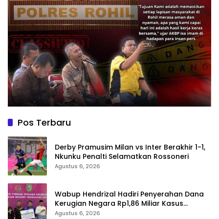
Pos Terbaru
Derby Pramusim Milan vs Inter Berakhir 1-1,
Nkunku Penalti Selamatkan Rossoneri
Agustus 6, 2026
Wabup Hendrizal Hadiri Penyerahan Dana
Kerugian Negara Rp1,86 Miliar Kasus
Korupsi BPR Indra Arta
Agustus 6, 2026