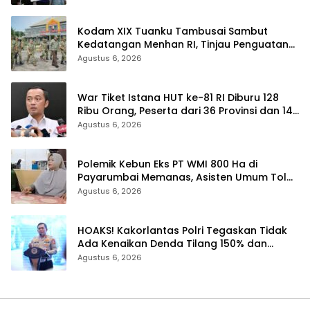
Kodam XIX Tuanku Tambusai Sambut
Kedatangan Menhan RI, Tinjau Penguatan
Yonif TP di Bengkalis dan Kampar
Agustus 6, 2026
War Tiket Istana HUT ke-81 RI Diburu 128
Ribu Orang, Peserta dari 36 Provinsi dan 14
Negara
Agustus 6, 2026
Polemik Kebun Eks PT WMI 800 Ha di
Payarumbai Memanas, Asisten Umum Tolak
Dikelola Agrinas dan Tantang Presiden
Agustus 6, 2026
Prabowo
HOAKS! Kakorlantas Polri Tegaskan Tidak
Ada Kenaikan Denda Tilang 150% dan
Tilang Manual Menyeluruh
Agustus 6, 2026