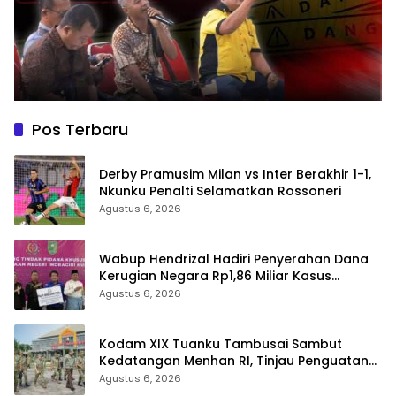
Pos Terbaru
Derby Pramusim Milan vs Inter Berakhir 1-1,
Nkunku Penalti Selamatkan Rossoneri
Agustus 6, 2026
Wabup Hendrizal Hadiri Penyerahan Dana
Kerugian Negara Rp1,86 Miliar Kasus
Korupsi BPR Indra Arta
Agustus 6, 2026
Kodam XIX Tuanku Tambusai Sambut
Kedatangan Menhan RI, Tinjau Penguatan
Yonif TP di Bengkalis dan Kampar
Agustus 6, 2026