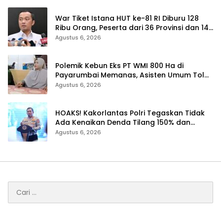
War Tiket Istana HUT ke-81 RI Diburu 128
Ribu Orang, Peserta dari 36 Provinsi dan 14
Negara
Agustus 6, 2026
Polemik Kebun Eks PT WMI 800 Ha di
Payarumbai Memanas, Asisten Umum Tolak
Dikelola Agrinas dan Tantang Presiden
Agustus 6, 2026
Prabowo
HOAKS! Kakorlantas Polri Tegaskan Tidak
Ada Kenaikan Denda Tilang 150% dan
Tilang Manual Menyeluruh
Agustus 6, 2026
Cari
untuk: