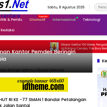
Sabtu, 8 Agustus 2026
litik & Pemilu
Otomotif
Internasional
Teknologi
Redaksi
Dikejar Sekitar 100 Meter, Pengedar Sabu
di Batang Cenaku Tak Bisa Mengelak
Kantor Pemdes Beringin
sia
Ke
HUT RI KE -77 SMAN 1 Bandar Petalangan
k Jalan Santai