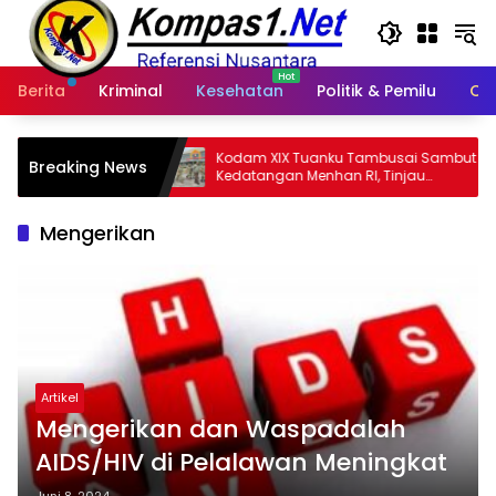
Langsung
ke
konten
Berita
Kriminal
Kesehatan
Politik & Pemilu
Ot
Kodam XIX Tuanku Tambusai Sambut
War Tiket Ista
Breaking News
Kedatangan Menhan RI, Tinjau
Ribu Orang, Pe
Penguatan Yonif TP di Bengkalis dan
14 Negara
Kampar
Mengerikan
Artikel
Mengerikan dan Waspadalah
AIDS/HIV di Pelalawan Meningkat
Juni 8, 2024