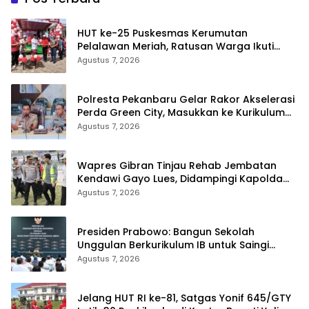
HUT ke-25 Puskesmas Kerumutan
Pelalawan Meriah, Ratusan Warga Ikuti
Jalan Santai dan Cek Kesehatan Gratis
Agustus 7, 2026
Polresta Pekanbaru Gelar Rakor Akselerasi
Perda Green City, Masukkan ke Kurikulum
Sekolah
Agustus 7, 2026
Wapres Gibran Tinjau Rehab Jembatan
Kendawi Gayo Lues, Didampingi Kapolda
Aceh
Agustus 7, 2026
Presiden Prabowo: Bangun Sekolah
Unggulan Berkurikulum IB untuk Saingi
Dunia
Agustus 7, 2026
Jelang HUT RI ke-81, Satgas Yonif 645/GTY