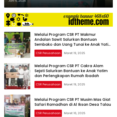
Hewan Qurban ke 4 Desa
Juni 5, 2025
Melalui Program CSR PT Makmur
Andalan Sawit Salurkan Bantuan
Sembako dan Uang Tunai ke Anak Yatim
dan Fakir Miskin
CSR Perusahaan
Maret 19, 2025
Melalui Program CSR PT Cakra Alam
Sejati Salurkan Bantuan ke Anak Yatim
dan Perlengkapan Rumah Ibadah
CSR Perusahaan
Maret 19, 2025
Melalui Program CSR PT Musim Mas Giat
Safari Ramadhan di Al Iksan Desa Talau
CSR Perusahaan
Maret 16, 2025