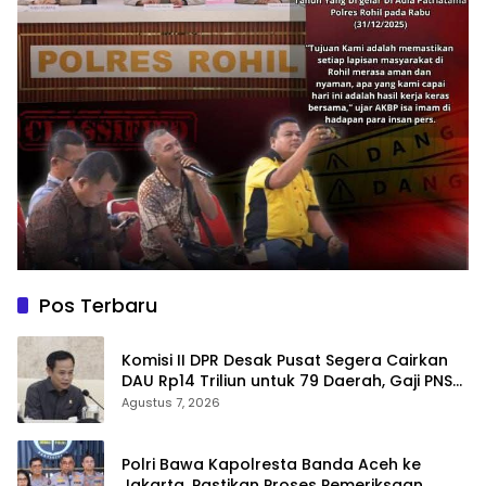
Pos Terbaru
Komisi II DPR Desak Pusat Segera Cairkan
DAU Rp14 Triliun untuk 79 Daerah, Gaji PNS
Terancam Telat
Agustus 7, 2026
Polri Bawa Kapolresta Banda Aceh ke
Jakarta, Pastikan Proses Pemeriksaan