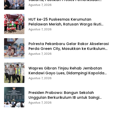
Profesional dan Transparan
Agustus 7, 2026
HUT ke-25 Puskesmas Kerumutan
Pelalawan Meriah, Ratusan Warga Ikuti
Jalan Santai dan Cek Kesehatan Gratis
Agustus 7, 2026
Polresta Pekanbaru Gelar Rakor Akselerasi
Perda Green City, Masukkan ke Kurikulum
Sekolah
Agustus 7, 2026
Wapres Gibran Tinjau Rehab Jembatan
Kendawi Gayo Lues, Didampingi Kapolda
Aceh
Agustus 7, 2026
Presiden Prabowo: Bangun Sekolah
Unggulan Berkurikulum IB untuk Saingi
Dunia
Agustus 7, 2026