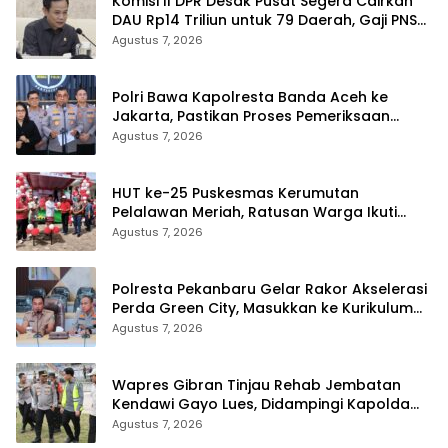
Komisi II DPR Desak Pusat Segera Cairkan
DAU Rp14 Triliun untuk 79 Daerah, Gaji PNS
Terancam Telat
Agustus 7, 2026
Polri Bawa Kapolresta Banda Aceh ke
Jakarta, Pastikan Proses Pemeriksaan
Profesional dan Transparan
Agustus 7, 2026
HUT ke-25 Puskesmas Kerumutan
Pelalawan Meriah, Ratusan Warga Ikuti
Jalan Santai dan Cek Kesehatan Gratis
Agustus 7, 2026
Polresta Pekanbaru Gelar Rakor Akselerasi
Perda Green City, Masukkan ke Kurikulum
Sekolah
Agustus 7, 2026
Wapres Gibran Tinjau Rehab Jembatan
Kendawi Gayo Lues, Didampingi Kapolda
Aceh
Agustus 7, 2026