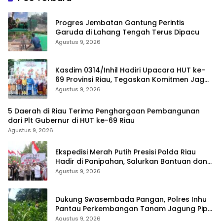
Progres Jembatan Gantung Perintis
Garuda di Lahang Tengah Terus Dipacu
Agustus 9, 2026
Kasdim 0314/Inhil Hadiri Upacara HUT ke-
69 Provinsi Riau, Tegaskan Komitmen Jaga
Persatuan dan Pembangunan
Agustus 9, 2026
5 Daerah di Riau Terima Penghargaan Pembangunan
dari Plt Gubernur di HUT ke-69 Riau
Agustus 9, 2026
Ekspedisi Merah Putih Presisi Polda Riau
Hadir di Panipahan, Salurkan Bantuan dan
Layanan Kesehatan
Agustus 9, 2026
Dukung Swasembada Pangan, Polres Inhu
Pantau Perkembangan Tanam Jagung Pipil
di Dua Wilayah
Agustus 9, 2026