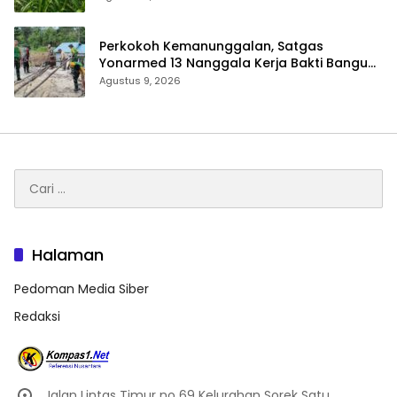
Perkokoh Kemanunggalan, Satgas
Yonarmed 13 Nanggala Kerja Bakti Bangun
Masjid Al-Hikmah di Kapuas Hulu
Agustus 9, 2026
Cari
untuk:
Halaman
Pedoman Media Siber
Redaksi
Jalan Lintas Timur no 69 Kelurahan Sorek Satu