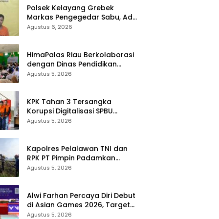
Polsek Kelayang Grebek
Markas Pengegedar Sabu, Ada
Lubang Tanah Untuk
Agustus 6, 2026
Menyimpan Barang Bukti
HimaPalas Riau Berkolaborasi
dengan Dinas Pendidikan
Padang Lawas Gelar Pelatihan
Agustus 5, 2026
OSIS SMP se-Kabupaten
Padang Lawas
KPK Tahan 3 Tersangka
Korupsi Digitalisasi SPBU
Pertamina, Rugikan Negara
Agustus 5, 2026
Rp322 Miliar
Kapolres Pelalawan TNI dan
RPK PT Pimpin Padamkan
Karhutla 10 Hektar di
Agustus 5, 2026
Kerumutan, Water Bombing
Diterjunkan
Alwi Farhan Percaya Diri Debut
di Asian Games 2026, Target
Ulangi Emas SEA Games
Agustus 5, 2026