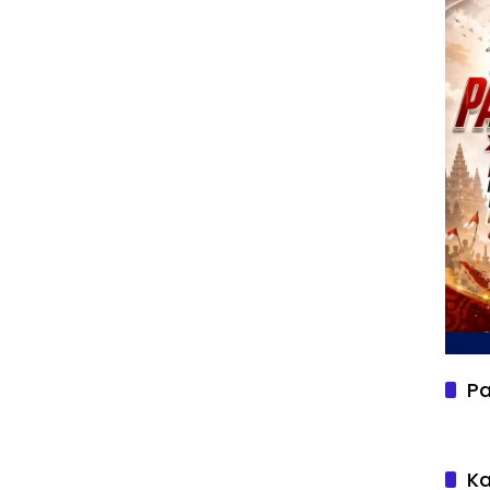
Pa
Ka