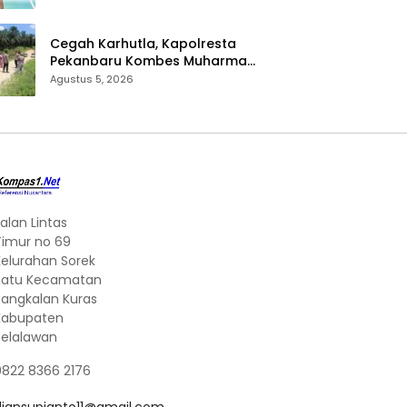
Cegah Karhutla, Kapolresta
Pekanbaru Kombes Muharman
Arta Cek Embung di Payung
Agustus 5, 2026
Sekaki dan Tenayan Raya
alan Lintas
Timur no 69
Kelurahan Sorek
Satu Kecamatan
Pangkalan Kuras
Kabupaten
Pelalawan
0822 8366 2176