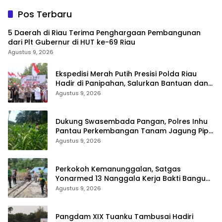
Pos Terbaru
5 Daerah di Riau Terima Penghargaan Pembangunan
dari Plt Gubernur di HUT ke-69 Riau
Agustus 9, 2026
Ekspedisi Merah Putih Presisi Polda Riau
Hadir di Panipahan, Salurkan Bantuan dan
Layanan Kesehatan
Agustus 9, 2026
Dukung Swasembada Pangan, Polres Inhu
Pantau Perkembangan Tanam Jagung Pipil
di Dua Wilayah
Agustus 9, 2026
Perkokoh Kemanunggalan, Satgas
Yonarmed 13 Nanggala Kerja Bakti Bangun
Masjid Al-Hikmah di Kapuas Hulu
Agustus 9, 2026
Pangdam XIX Tuanku Tambusai Hadiri