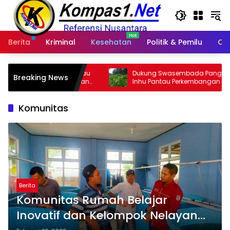
Langsung
ke
konten
Berita
Kriminal
Kesehatan
Politik & Pemilu
Ot
a Riau
Dukung Swasembada Pangan, Polres
P
Breaking News
ntuan
Inhu Pantau Perkembangan Tanam
Yo
Jagung Pipil di Dua Wilayah
Ba
Hu
Komunitas
Berita
Komunitas Rumah Belajar
Inovatif dan Kelompok Nelayan