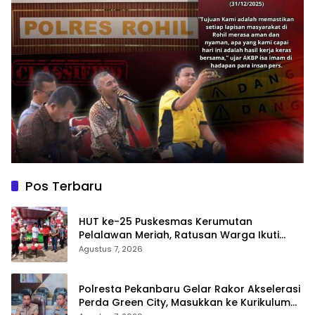
Pos Terbaru
HUT ke-25 Puskesmas Kerumutan
Pelalawan Meriah, Ratusan Warga Ikuti
Jalan Santai dan Cek Kesehatan Gratis
Agustus 7, 2026
Polresta Pekanbaru Gelar Rakor Akselerasi
Perda Green City, Masukkan ke Kurikulum