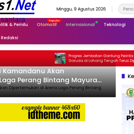
Minggu, 9 Agustus 2026
litik & Pemilu
Otomotif
Internasional
Teknologi
Redaksi
Progres Jembatan Gantung Perintis
Garuda di Lahang Tengah Terus Dipacu
ya Kamandanu Akan
Ke
 Laga Perang Bintang Mayura