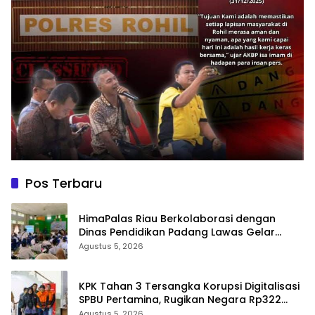
Pos Terbaru
HimaPalas Riau Berkolaborasi dengan
Dinas Pendidikan Padang Lawas Gelar
Pelatihan OSIS SMP se-Kabupaten Padang
Agustus 5, 2026
Lawas
KPK Tahan 3 Tersangka Korupsi Digitalisasi
SPBU Pertamina, Rugikan Negara Rp322
Miliar
Agustus 5, 2026