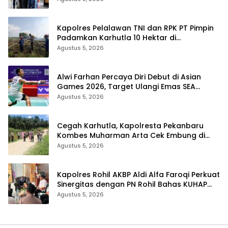
Kapolres Pelalawan TNI dan RPK PT Pimpin
Padamkan Karhutla 10 Hektar di
Kerumutan, Water Bombing Diterjunkan
Agustus 5, 2026
Alwi Farhan Percaya Diri Debut di Asian
Games 2026, Target Ulangi Emas SEA
Games
Agustus 5, 2026
Cegah Karhutla, Kapolresta Pekanbaru
Kombes Muharman Arta Cek Embung di
Payung Sekaki dan Tenayan Raya
Agustus 5, 2026
Kapolres Rohil AKBP Aldi Alfa Faroqi Perkuat
Sinergitas dengan PN Rohil Bahas KUHAP
Baru
Agustus 5, 2026