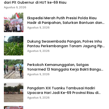
dari Plt Gubernur di HUT ke-69 Riau
Agustus 9, 2026
Ekspedisi Merah Putih Presisi Polda Riau
Hadir di Panipahan, Salurkan Bantuan dan
Layanan Kesehatan
Agustus 9, 2026
Dukung Swasembada Pangan, Polres Inhu
Pantau Perkembangan Tanam Jagung Pipil
di Dua Wilayah
Agustus 9, 2026
Perkokoh Kemanunggalan, Satgas
Yonarmed 13 Nanggala Kerja Bakti Bangun
Masjid Al-Hikmah di Kapuas Hulu
Agustus 9, 2026
Pangdam XIX Tuanku Tambusai Hadiri
Upacara Hari Jadi Ke-69 Provinsi Riau di
Pekanbaru
Agustus 9, 2026