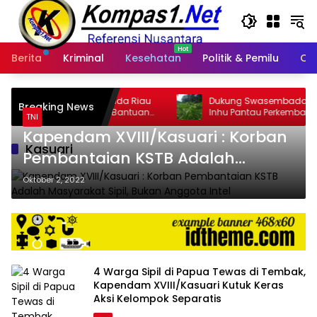
Langsung
ke
konten
Berita
Kriminal
Kesehatan
Politik & Pemilu
Ot
isi Polda Riau
Dukung Swasembada Pangan, Polres
Breaking News
rkan Bantuan
Inhu Pantau Perkembangan Tanam
TNI
Jagung Pipil di Dua Wilayah
Kapendam XVIII/Kasuari : Korban
Kasuari
Pembantaian KSTB Adalah
Masyarakat Sipil, Bukan Anggota
Oktober 2, 2022
Intel
4 Warga Sipil di Papua Tewas di Tembak,
Kapendam XVIII/Kasuari Kutuk Keras
Aksi Kelompok Separatis