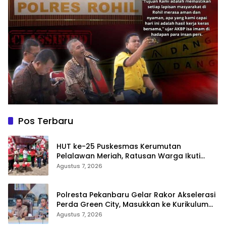
Pos Terbaru
HUT ke-25 Puskesmas Kerumutan
Pelalawan Meriah, Ratusan Warga Ikuti
Jalan Santai dan Cek Kesehatan Gratis
Agustus 7, 2026
Polresta Pekanbaru Gelar Rakor Akselerasi
Perda Green City, Masukkan ke Kurikulum
Sekolah
Agustus 7, 2026