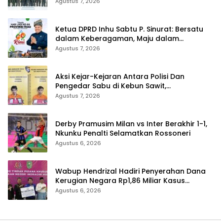
Agustus 7, 2026
Ketua DPRD Inhu Sabtu P. Sinurat: Bersatu
dalam Keberagaman, Maju dalam
Pembangunan di HUT ke-69 Provinsi Riau
Agustus 7, 2026
Aksi Kejar-Kejaran Antara Polisi Dan
Pengedar Sabu di Kebun Sawit,
Satresnarkoba Polres Inhu Ringkus Dua
Agustus 7, 2026
Pelaku
Derby Pramusim Milan vs Inter Berakhir 1-1,
Nkunku Penalti Selamatkan Rossoneri
Agustus 6, 2026
Wabup Hendrizal Hadiri Penyerahan Dana
Kerugian Negara Rp1,86 Miliar Kasus
Korupsi BPR Indra Arta
Agustus 6, 2026