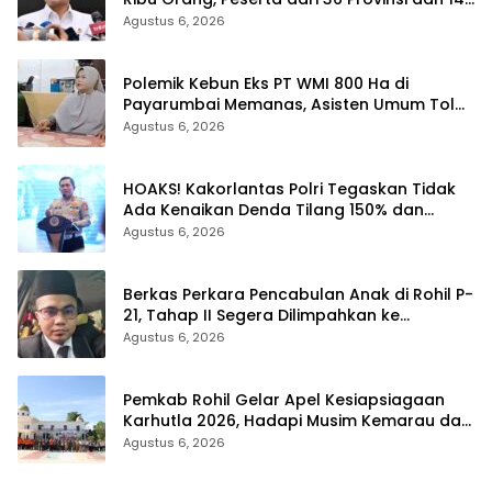
Negara
Agustus 6, 2026
Polemik Kebun Eks PT WMI 800 Ha di
Payarumbai Memanas, Asisten Umum Tolak
Dikelola Agrinas dan Tantang Presiden
Agustus 6, 2026
Prabowo
HOAKS! Kakorlantas Polri Tegaskan Tidak
Ada Kenaikan Denda Tilang 150% dan
Tilang Manual Menyeluruh
Agustus 6, 2026
Berkas Perkara Pencabulan Anak di Rohil P-
21, Tahap II Segera Dilimpahkan ke
Kejaksaan
Agustus 6, 2026
Pemkab Rohil Gelar Apel Kesiapsiagaan
Karhutla 2026, Hadapi Musim Kemarau dan
El Nino
Agustus 6, 2026