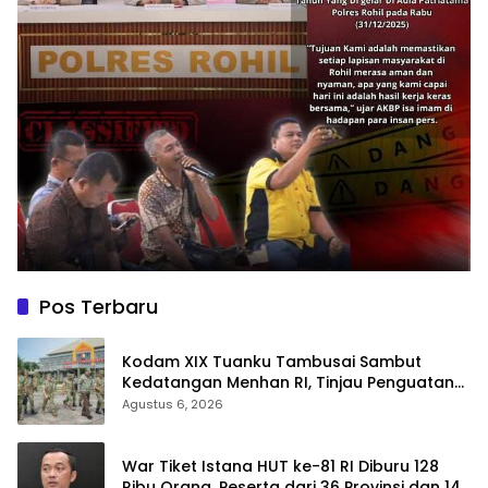
Pos Terbaru
Kodam XIX Tuanku Tambusai Sambut
Kedatangan Menhan RI, Tinjau Penguatan
Yonif TP di Bengkalis dan Kampar
Agustus 6, 2026
War Tiket Istana HUT ke-81 RI Diburu 128
Ribu Orang, Peserta dari 36 Provinsi dan 14