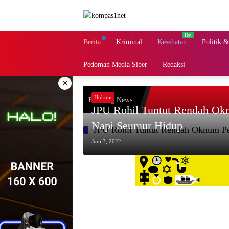
Langsung
ke
konten
Berita
Kriminal
Kesehatan
Politik 
Pedoman Media Siber
Redaksi
×
Hukum
Breaking News
JPU Rohil Tuntut Rendah Ok
Napi Seumur Hidup
JPU Rohil Tuntut Rendah Oknum P
Juni 3, 2022