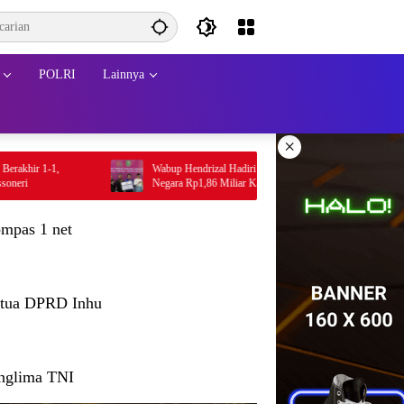
POLRI
Lainnya
×
,
Wabup Hendrizal Hadiri Penyerahan Dana Kerugian
Kod
Negara Rp1,86 Miliar Kasus Korupsi BPR Indra
Menh
Arta
dan
mpas 1 net
tua DPRD Inhu
nglima TNI