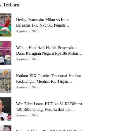
s Terbaru
Derby Pramusim Milan vs Inter
Berakhir 1-1, Nkunku Penalti
Selamatkan Rossoneri
Agustus 6, 2026
Wabup Hendrizal Hadiri Penyerahan
Dana Kerugian Negara Rp1,86 Miliar
Kasus Korupsi BPR Indra Arta
Agustus 6, 2026
Kodam XIX Tuanku Tambusai Sambut
Kedatangan Menhan RI, Tinjau
Penguatan Yonif TP di Bengkalis dan
Agustus 6, 2026
Kampar
War Tiket Istana HUT ke-81 RI Diburu
128 Ribu Orang, Peserta dari 36
Provinsi dan 14 Negara
Agustus 6, 2026