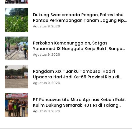
Dukung Swasembada Pangan, Polres Inhu
Pantau Perkembangan Tanam Jagung Pipil
di Dua Wilayah
Agustus 9, 2026
Perkokoh Kemanunggalan, Satgas
Yonarmed 13 Nanggala Kerja Bakti Bangun
Masjid Al-Hikmah di Kapuas Hulu
Agustus 9, 2026
Pangdam XIX Tuanku Tambusai Hadiri
Upacara Hari Jadi Ke-69 Provinsi Riau di
Pekanbaru
Agustus 9, 2026
‎PT Pancawaskita Mitra Agrinas Kebun Rakit
Kulim Dukung Semarak HUT RI di Talang
Perigi
Agustus 9, 2026