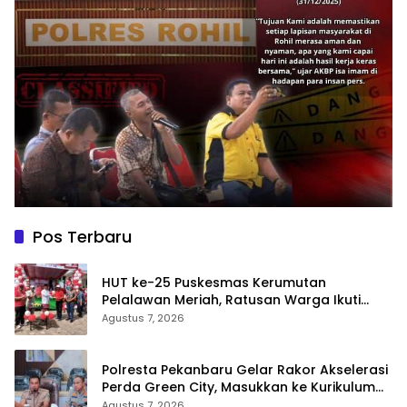
Pos Terbaru
HUT ke-25 Puskesmas Kerumutan
Pelalawan Meriah, Ratusan Warga Ikuti
Jalan Santai dan Cek Kesehatan Gratis
Agustus 7, 2026
Polresta Pekanbaru Gelar Rakor Akselerasi
Perda Green City, Masukkan ke Kurikulum
Sekolah
Agustus 7, 2026