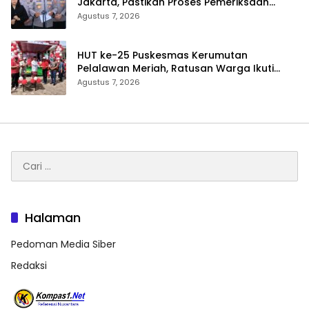
Jakarta, Pastikan Proses Pemeriksaan
Profesional dan Transparan
Agustus 7, 2026
HUT ke-25 Puskesmas Kerumutan
Pelalawan Meriah, Ratusan Warga Ikuti
Jalan Santai dan Cek Kesehatan Gratis
Agustus 7, 2026
Cari
untuk:
Halaman
Pedoman Media Siber
Redaksi