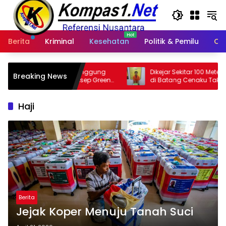
Langsung
ke
konten
Berita
Kriminal
Kesehatan
Politik & Pemilu
Ot
 Tanggung
Dikejar Sekitar 100 Meter, Pengedar Sabu
Breaking News
nsep Green
di Batang Cenaku Tak Bisa Mengelak
Haji
Berita
Jejak Koper Menuju Tanah Suci