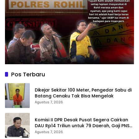
Pos Terbaru
Dikejar Sekitar 100 Meter, Pengedar Sabu di
Batang Cenaku Tak Bisa Mengelak
Agustus 7, 2026
Komisi II DPR Desak Pusat Segera Cairkan
DAU Rp14 Triliun untuk 79 Daerah, Gaji PNS
Terancam Telat
Agustus 7, 2026