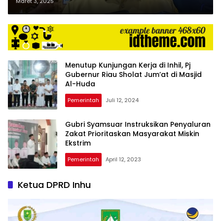
Luar Sekolah
Maret 3, 2025
Menutup Kunjungan Kerja di Inhil, Pj
Gubernur Riau Sholat Jum’at di Masjid
Al-Huda
Pemerintah
Juli 12, 2024
Gubri Syamsuar Instruksikan Penyaluran
Zakat Prioritaskan Masyarakat Miskin
Ekstrim
Pemerintah
April 12, 2023
Ketua DPRD Inhu