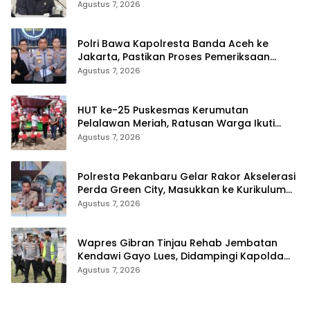
Terancam Telat
Agustus 7, 2026
Polri Bawa Kapolresta Banda Aceh ke
Jakarta, Pastikan Proses Pemeriksaan
Profesional dan Transparan
Agustus 7, 2026
HUT ke-25 Puskesmas Kerumutan
Pelalawan Meriah, Ratusan Warga Ikuti
Jalan Santai dan Cek Kesehatan Gratis
Agustus 7, 2026
Polresta Pekanbaru Gelar Rakor Akselerasi
Perda Green City, Masukkan ke Kurikulum
Sekolah
Agustus 7, 2026
Wapres Gibran Tinjau Rehab Jembatan
Kendawi Gayo Lues, Didampingi Kapolda
Aceh
Agustus 7, 2026