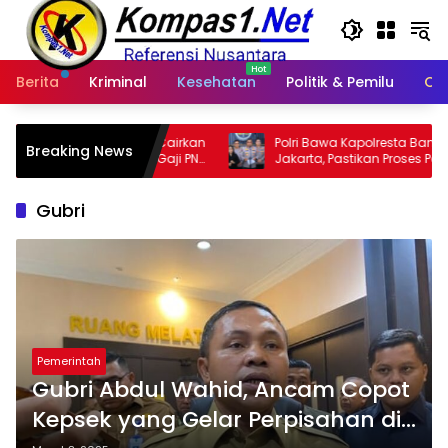
Langsung
ke
konten
Berita
Kriminal
Kesehatan
Politik & Pemilu
Ot
 Segera Cairkan
Polri Bawa Kapolresta Banda Aceh ke
Breaking News
aerah, Gaji PNS
Jakarta, Pastikan Proses Pemeriksaan
Profesional dan Transparan
Gubri
Pemerintah
Gubri Abdul Wahid, Ancam Copot
Kepsek yang Gelar Perpisahan di