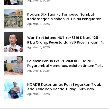
Korupsi BPR Indra Arta
Agustus 6, 2026
Kodam XIX Tuanku Tambusai Sambut
Kedatangan Menhan RI, Tinjau Penguatan
Yonif TP di Bengkalis dan Kampar
Agustus 6, 2026
War Tiket Istana HUT ke-81 RI Diburu 128
Ribu Orang, Peserta dari 36 Provinsi dan 14
Negara
Agustus 6, 2026
Polemik Kebun Eks PT WMI 800 Ha di
Payarumbai Memanas, Asisten Umum Tolak
Dikelola Agrinas dan Tantang Presiden
Agustus 6, 2026
Prabowo
HOAKS! Kakorlantas Polri Tegaskan Tidak
Ada Kenaikan Denda Tilang 150% dan
Tilang Manual Menyeluruh
Agustus 6, 2026