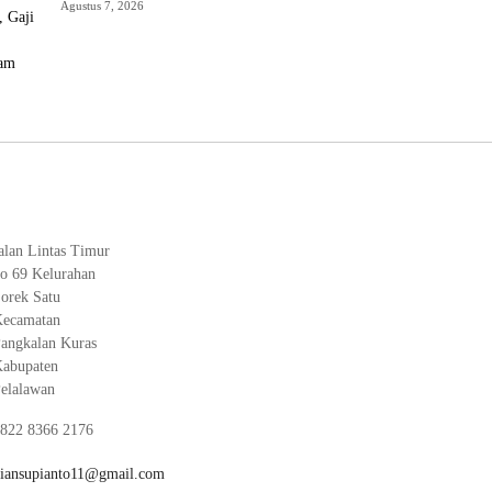
Daerah, Gaji PNS Terancam Telat
Agustus 7, 2026
alan Lintas Timur
o 69 Kelurahan
orek Satu
ecamatan
angkalan Kuras
abupaten
elalawan
822 8366 2176
iansupianto11@gmail.com