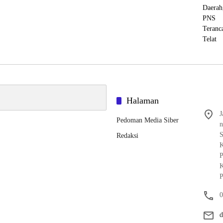
Halaman
J
Pedoman Media Siber
n
S
Redaksi
K
P
K
P
0
d