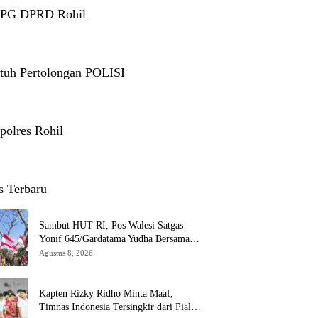
 PG DPRD Rohil
tuh Pertolongan POLISI
polres Rohil
s Terbaru
Sambut HUT RI, Pos Walesi Satgas
Yonif 645/Gardatama Yudha Bersama
Warga, Kibarkan Merah Putih di Bukit
Agustus 8, 2026
Walesi
Kapten Rizky Ridho Minta Maaf,
Timnas Indonesia Tersingkir dari Piala