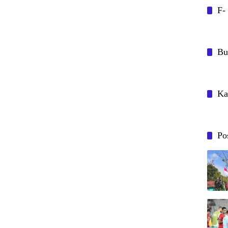
F-
Bu
Ka
Po