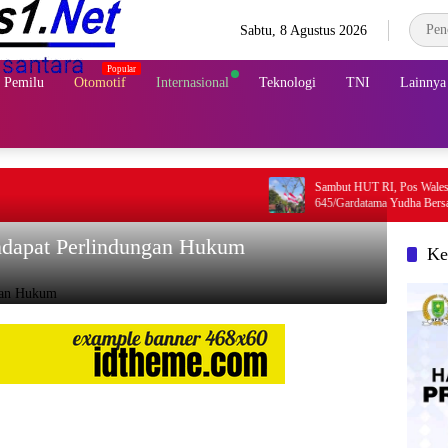
Sabtu, 8 Agustus 2026
& Pemilu
Otomotif
Internasional
Teknologi
TNI
Lainnya
Sambut HUT RI, Pos Walesi Satgas Yoni
645/Gardatama Yudha Bersama Warga, K
Merah Putih di Bukit Walesi
dapat Perlindungan Hukum
Ke