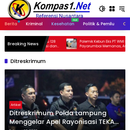
Langsung
ke
konten
Berita
Kriminal
Kesehatan
Politik & Pemilu
Ot
u 128
Polemik Kebun Eks PT WMI 800 Ha di
HO
Breaking News
si dan
Payarumbai Memanas, Asisten Umum
Ad
Tolak Dikelola Agrinas dan Tantang
Ti
Presiden Prabowo
Ditreskrimum
Artikel
Ditreskrimum Polda Lampung
Menggelar Apel Rayonisasi TEKAB