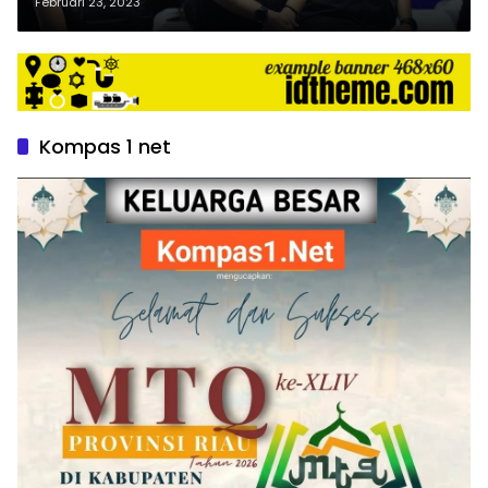
308 Presisi
Februari 23, 2023
Kompas 1 net