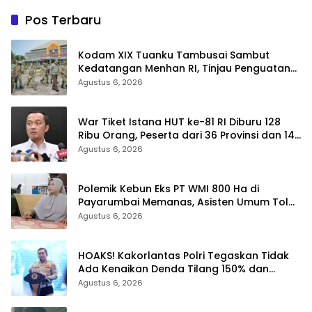
Pos Terbaru
Kodam XIX Tuanku Tambusai Sambut
Kedatangan Menhan RI, Tinjau Penguatan
Yonif TP di Bengkalis dan Kampar
Agustus 6, 2026
War Tiket Istana HUT ke-81 RI Diburu 128
Ribu Orang, Peserta dari 36 Provinsi dan 14
Negara
Agustus 6, 2026
Polemik Kebun Eks PT WMI 800 Ha di
Payarumbai Memanas, Asisten Umum Tolak
Dikelola Agrinas dan Tantang Presiden
Agustus 6, 2026
Prabowo
HOAKS! Kakorlantas Polri Tegaskan Tidak
Ada Kenaikan Denda Tilang 150% dan
Tilang Manual Menyeluruh
Agustus 6, 2026