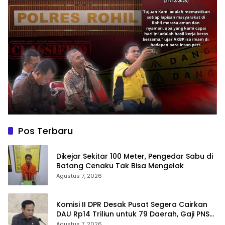
Pos Terbaru
Dikejar Sekitar 100 Meter, Pengedar Sabu di
Batang Cenaku Tak Bisa Mengelak
Agustus 7, 2026
Komisi II DPR Desak Pusat Segera Cairkan
DAU Rp14 Triliun untuk 79 Daerah, Gaji PNS
Terancam Telat
Agustus 7, 2026