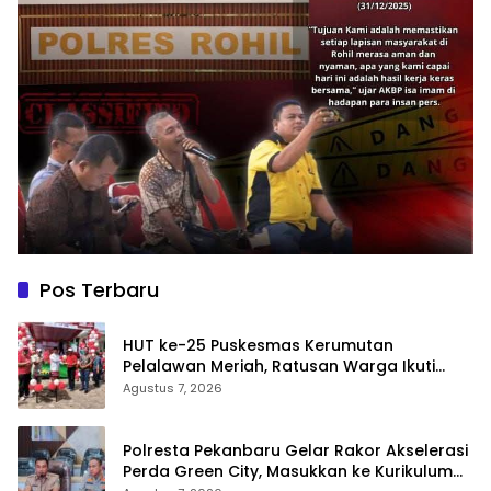
Pos Terbaru
HUT ke-25 Puskesmas Kerumutan
Pelalawan Meriah, Ratusan Warga Ikuti
Jalan Santai dan Cek Kesehatan Gratis
Agustus 7, 2026
Polresta Pekanbaru Gelar Rakor Akselerasi
Perda Green City, Masukkan ke Kurikulum