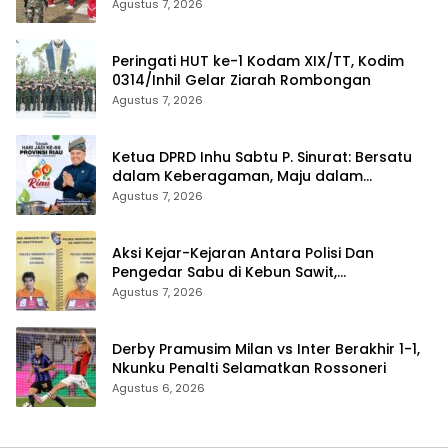
Agustus 7, 2026
Peringati HUT ke-1 Kodam XIX/TT, Kodim
0314/Inhil Gelar Ziarah Rombongan
Agustus 7, 2026
Ketua DPRD Inhu Sabtu P. Sinurat: Bersatu
dalam Keberagaman, Maju dalam
Pembangunan di HUT ke-69 Provinsi Riau
Agustus 7, 2026
Aksi Kejar-Kejaran Antara Polisi Dan
Pengedar Sabu di Kebun Sawit,
Satresnarkoba Polres Inhu Ringkus Dua
Agustus 7, 2026
Pelaku
Derby Pramusim Milan vs Inter Berakhir 1-1,
Nkunku Penalti Selamatkan Rossoneri
Agustus 6, 2026