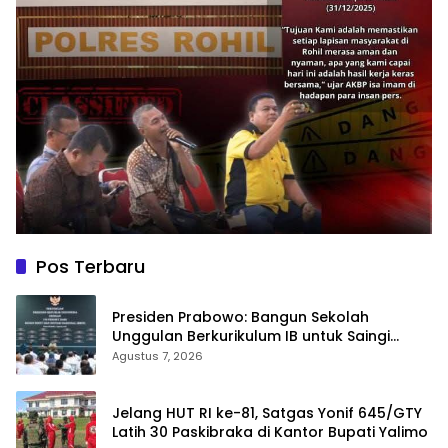
Pos Terbaru
Presiden Prabowo: Bangun Sekolah
Unggulan Berkurikulum IB untuk Saingi
Dunia
Agustus 7, 2026
Jelang HUT RI ke-81, Satgas Yonif 645/GTY
Latih 30 Paskibraka di Kantor Bupati Yalimo