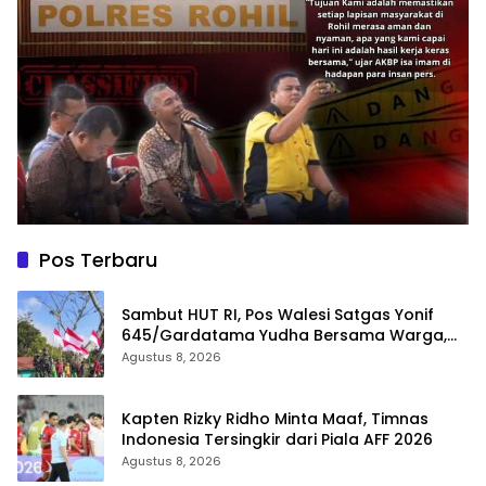
Pos Terbaru
Sambut HUT RI, Pos Walesi Satgas Yonif
645/Gardatama Yudha Bersama Warga,
Kibarkan Merah Putih di Bukit Walesi
Agustus 8, 2026
Kapten Rizky Ridho Minta Maaf, Timnas
Indonesia Tersingkir dari Piala AFF 2026
Agustus 8, 2026