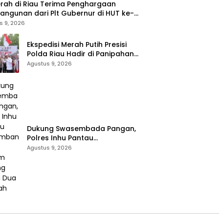
Pembangunan
rah di Riau Terima Penghargaan
ngunan dari Plt Gubernur di HUT ke-
au
s 9, 2026
Ekspedisi Merah Putih Presisi
Polda Riau Hadir di Panipahan,
Salurkan Bantuan dan Layanan
Agustus 9, 2026
Kesehatan
Dukung Swasembada Pangan,
Polres Inhu Pantau
Perkembangan Tanam Jagung
Agustus 9, 2026
Pipil di Dua Wilayah