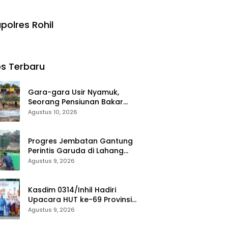
polres Rohil
s Terbaru
Gara-gara Usir Nyamuk,
Seorang Pensiunan Bakar
Lahan Dan Hanguskan Kebun
Agustus 10, 2026
Sawit di Inhu
Progres Jembatan Gantung
Perintis Garuda di Lahang
Tengah Terus Dipacu
Agustus 9, 2026
Kasdim 0314/Inhil Hadiri
Upacara HUT ke-69 Provinsi
Riau, Tegaskan Komitmen
Agustus 9, 2026
Jaga Persatuan dan