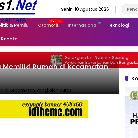
Senin, 10 Agustus 2026
litik & Pemilu
Otomotif
Internasional
Teknologi
Redaksi
Gara-gara Usir Nyamuk, Seorang
P
Pensiunan Bakar Lahan Dan Hanguskan
G
 Memiliki Rumah di Kecamatan
Kebun Sawit di Inhu
Ke