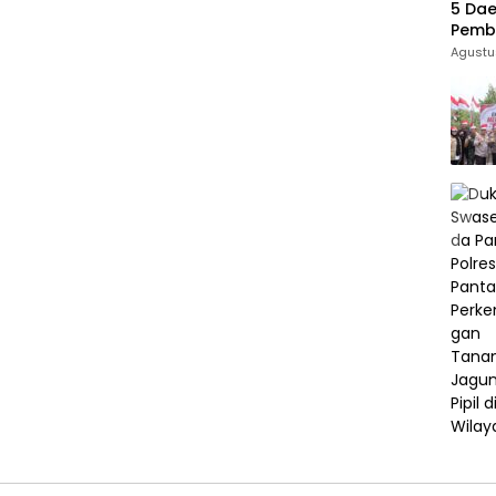
5 Dae
Pemba
69 Ri
Agustu