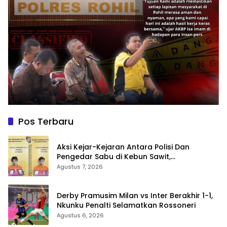
Pos Terbaru
Aksi Kejar-Kejaran Antara Polisi Dan
Pengedar Sabu di Kebun Sawit,
Satresnarkoba Polres Inhu Ringkus Dua
Agustus 7, 2026
Pelaku
Derby Pramusim Milan vs Inter Berakhir 1-1,
Nkunku Penalti Selamatkan Rossoneri
Agustus 6, 2026