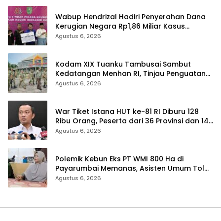
Wabup Hendrizal Hadiri Penyerahan Dana
Kerugian Negara Rp1,86 Miliar Kasus
Korupsi BPR Indra Arta
Agustus 6, 2026
Kodam XIX Tuanku Tambusai Sambut
Kedatangan Menhan RI, Tinjau Penguatan
Yonif TP di Bengkalis dan Kampar
Agustus 6, 2026
War Tiket Istana HUT ke-81 RI Diburu 128
Ribu Orang, Peserta dari 36 Provinsi dan 14
Negara
Agustus 6, 2026
Polemik Kebun Eks PT WMI 800 Ha di
Payarumbai Memanas, Asisten Umum Tolak
Dikelola Agrinas dan Tantang Presiden
Agustus 6, 2026
Prabowo