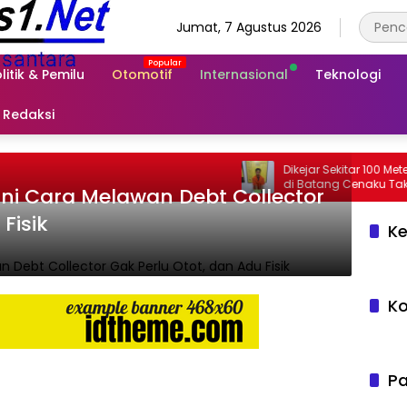
Jumat, 7 Agustus 2026
litik & Pemilu
Otomotif
Internasional
Teknologi
Redaksi
Dikejar Sekitar 100 Meter, Peng
ni Cara Melawan Debt Collector
Fisik
Ke
Ko
Pa