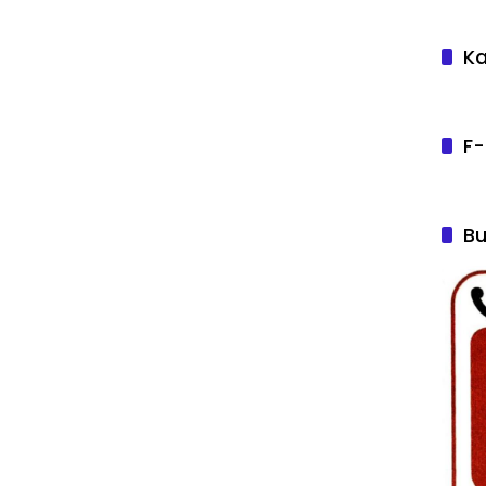
Ka
F-
Bu