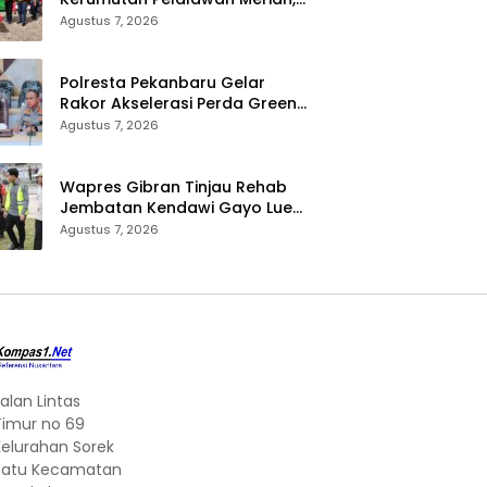
Ratusan Warga Ikuti Jalan
Agustus 7, 2026
Santai dan Cek Kesehatan
Gratis
Polresta Pekanbaru Gelar
Rakor Akselerasi Perda Green
City, Masukkan ke Kurikulum
Agustus 7, 2026
Sekolah
Wapres Gibran Tinjau Rehab
Jembatan Kendawi Gayo Lues,
Didampingi Kapolda Aceh
Agustus 7, 2026
alan Lintas
Timur no 69
Kelurahan Sorek
Satu Kecamatan