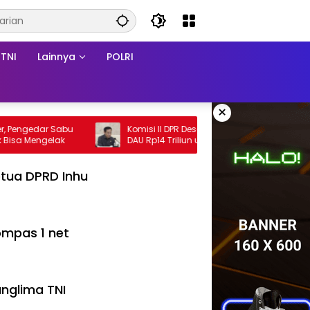
TNI
Lainnya
POLRI
×
edar Sabu
Komisi II DPR Desak Pusat Segera Cairkan
di Batang Cenaku Tak Bisa Mengelak
DAU Rp14 Triliun untuk 79 Daerah, Gaji PNS
Terancam Telat
tua DPRD Inhu
mpas 1 net
nglima TNI