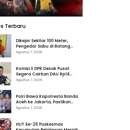
s Terbaru
Dikejar Sekitar 100 Meter,
Pengedar Sabu di Batang
Cenaku Tak Bisa Mengelak
Agustus 7, 2026
Komisi II DPR Desak Pusat
Segera Cairkan DAU Rp14
Triliun untuk 79 Daerah, Gaji
Agustus 7, 2026
PNS Terancam Telat
Polri Bawa Kapolresta Banda
Aceh ke Jakarta, Pastikan
Proses Pemeriksaan
Agustus 7, 2026
Profesional dan Transparan
HUT ke-25 Puskesmas
Kerumutan Pelalawan Meriah,