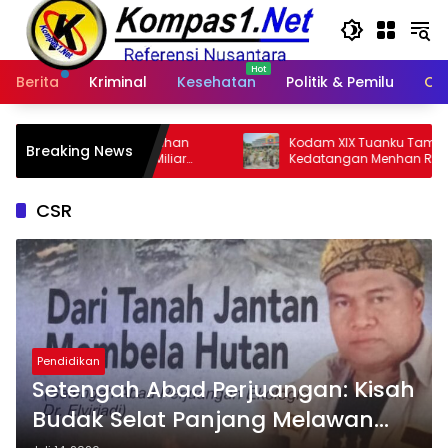
Langsung
ke
konten
Berita
Kriminal
Kesehatan
Politik & Pemilu
Ot
rahan
Kodam XIX Tuanku Tambusai Sambut
Breaking News
iliar
Kedatangan Menhan RI, Tinjau
Penguatan Yonif TP di Bengkalis dan
Kampar
CSR
Pendidikan
Setengah Abad Perjuangan: Kisah
Budak Selat Panjang Melawan