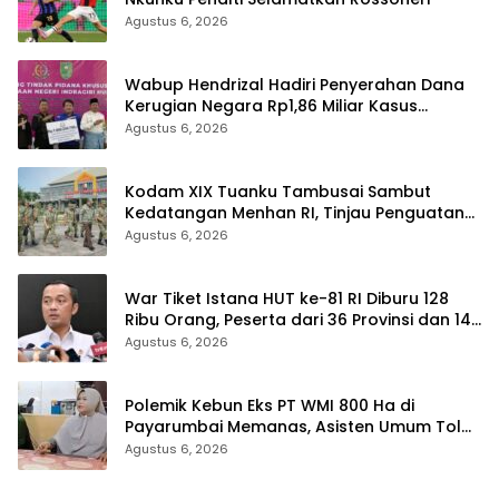
Agustus 6, 2026
Wabup Hendrizal Hadiri Penyerahan Dana
Kerugian Negara Rp1,86 Miliar Kasus
Korupsi BPR Indra Arta
Agustus 6, 2026
Kodam XIX Tuanku Tambusai Sambut
Kedatangan Menhan RI, Tinjau Penguatan
Yonif TP di Bengkalis dan Kampar
Agustus 6, 2026
War Tiket Istana HUT ke-81 RI Diburu 128
Ribu Orang, Peserta dari 36 Provinsi dan 14
Negara
Agustus 6, 2026
Polemik Kebun Eks PT WMI 800 Ha di
Payarumbai Memanas, Asisten Umum Tolak
Dikelola Agrinas dan Tantang Presiden
Agustus 6, 2026
Prabowo