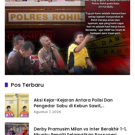
Pos Terbaru
Aksi Kejar-Kejaran Antara Polisi Dan
Pengedar Sabu di Kebun Sawit,
Satresnarkoba Polres Inhu Ringkus Dua
Agustus 7, 2026
Pelaku
Derby Pramusim Milan vs Inter Berakhir 1-1,
Nkunku Penalti Selamatkan Rossoneri