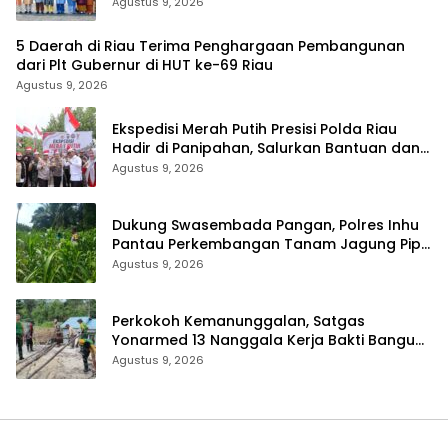
Persatuan dan Pembangunan
Agustus 9, 2026
5 Daerah di Riau Terima Penghargaan Pembangunan
dari Plt Gubernur di HUT ke-69 Riau
Agustus 9, 2026
Ekspedisi Merah Putih Presisi Polda Riau
Hadir di Panipahan, Salurkan Bantuan dan
Layanan Kesehatan
Agustus 9, 2026
Dukung Swasembada Pangan, Polres Inhu
Pantau Perkembangan Tanam Jagung Pipil
di Dua Wilayah
Agustus 9, 2026
Perkokoh Kemanunggalan, Satgas
Yonarmed 13 Nanggala Kerja Bakti Bangun
Masjid Al-Hikmah di Kapuas Hulu
Agustus 9, 2026