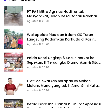
‎PT PAS Mitra Agrinas Hadir untuk
Masyarakat, Jalan Desa Danau Rambai
Dirawat dan Disiram
Agustus 8, 2026
Wakapolda Riau dan Irdam XIX Turun
Langsung Padamkan Karhutla di Pasir
Limau Kapas Rohil
Agustus 8, 2026
Polda Kepri Ungkap 6 Kasus Narkotika
Sepekan, 11 Tersangka Diamankan & Sita
402 Gram Sabu
Agustus 8, 2026
Diet: Melewatkan Sarapan vs Makan
Malam, Mana yang Lebih Aman? Ini Kata
Dokter
Agustus 8, 2026
Ketua DPRD Inhu Sabtu P. Sinurat Apresiasi