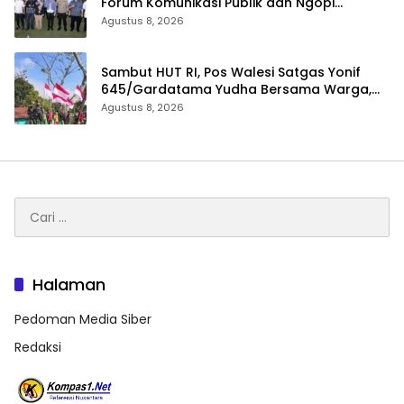
Forum Komunikasi Publik dan Ngopi
Bersama Kejari Inhu
Agustus 8, 2026
Sambut HUT RI, Pos Walesi Satgas Yonif
645/Gardatama Yudha Bersama Warga,
Kibarkan Merah Putih di Bukit Walesi
Agustus 8, 2026
Cari
untuk:
Halaman
Pedoman Media Siber
Redaksi