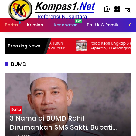
Langsung
ke
konten
Berita
Kriminal
Kesehatan
Politik & Pemilu
Ot
IX Turun
Polda Kepri Ungkap 6 Kasus Narkotika
Breaking News
 di Pasir
Sepekan, 11 Tersangka Diamankan & Sita
402 Gram Sabu
BUMD
Berita
3 Nama di BUMD Rohil
Dirumahkan SMS Sakti, Bupati