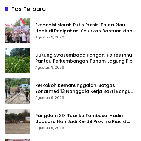
Pos Terbaru
Ekspedisi Merah Putih Presisi Polda Riau
Hadir di Panipahan, Salurkan Bantuan dan
Layanan Kesehatan
Agustus 9, 2026
Dukung Swasembada Pangan, Polres Inhu
Pantau Perkembangan Tanam Jagung Pipil
di Dua Wilayah
Agustus 9, 2026
Perkokoh Kemanunggalan, Satgas
Yonarmed 13 Nanggala Kerja Bakti Bangun
Masjid Al-Hikmah di Kapuas Hulu
Agustus 9, 2026
Pangdam XIX Tuanku Tambusai Hadiri
Upacara Hari Jadi Ke-69 Provinsi Riau di
Pekanbaru
Agustus 9, 2026