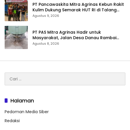
‎PT Pancawaskita Mitra Agrinas Kebun Rakit
Kulim Dukung Semarak HUT RI di Talang
Perigi
Agustus 9, 2026
‎PT PAS Mitra Agrinas Hadir untuk
Masyarakat, Jalan Desa Danau Rambai
Dirawat dan Disiram
Agustus 8, 2026
Cari
untuk:
Halaman
Pedoman Media Siber
Redaksi