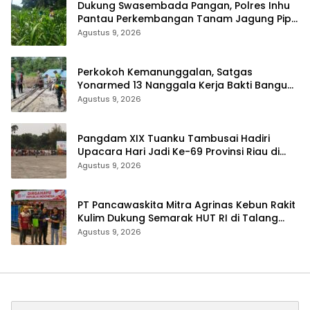
Dukung Swasembada Pangan, Polres Inhu
Pantau Perkembangan Tanam Jagung Pipil
di Dua Wilayah
Agustus 9, 2026
Perkokoh Kemanunggalan, Satgas
Yonarmed 13 Nanggala Kerja Bakti Bangun
Masjid Al-Hikmah di Kapuas Hulu
Agustus 9, 2026
Pangdam XIX Tuanku Tambusai Hadiri
Upacara Hari Jadi Ke-69 Provinsi Riau di
Pekanbaru
Agustus 9, 2026
‎PT Pancawaskita Mitra Agrinas Kebun Rakit
Kulim Dukung Semarak HUT RI di Talang
Perigi
Agustus 9, 2026
Cari