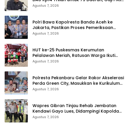
Terancam Telat
Agustus 7, 2026
Polri Bawa Kapolresta Banda Aceh ke
Jakarta, Pastikan Proses Pemeriksaan
Profesional dan Transparan
Agustus 7, 2026
HUT ke-25 Puskesmas Kerumutan
Pelalawan Meriah, Ratusan Warga Ikuti
Jalan Santai dan Cek Kesehatan Gratis
Agustus 7, 2026
Polresta Pekanbaru Gelar Rakor Akselerasi
Perda Green City, Masukkan ke Kurikulum
Sekolah
Agustus 7, 2026
Wapres Gibran Tinjau Rehab Jembatan
Kendawi Gayo Lues, Didampingi Kapolda
Aceh
Agustus 7, 2026