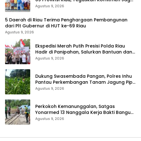
Persatuan dan Pembangunan
Agustus 9, 2026
5 Daerah di Riau Terima Penghargaan Pembangunan
dari Plt Gubernur di HUT ke-69 Riau
Agustus 9, 2026
Ekspedisi Merah Putih Presisi Polda Riau
Hadir di Panipahan, Salurkan Bantuan dan
Layanan Kesehatan
Agustus 9, 2026
Dukung Swasembada Pangan, Polres Inhu
Pantau Perkembangan Tanam Jagung Pipil
di Dua Wilayah
Agustus 9, 2026
Perkokoh Kemanunggalan, Satgas
Yonarmed 13 Nanggala Kerja Bakti Bangun
Masjid Al-Hikmah di Kapuas Hulu
Agustus 9, 2026