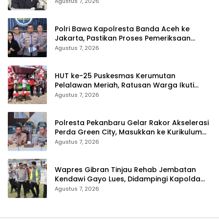
Terancam Telat
Agustus 7, 2026
Polri Bawa Kapolresta Banda Aceh ke
Jakarta, Pastikan Proses Pemeriksaan
Profesional dan Transparan
Agustus 7, 2026
HUT ke-25 Puskesmas Kerumutan
Pelalawan Meriah, Ratusan Warga Ikuti
Jalan Santai dan Cek Kesehatan Gratis
Agustus 7, 2026
Polresta Pekanbaru Gelar Rakor Akselerasi
Perda Green City, Masukkan ke Kurikulum
Sekolah
Agustus 7, 2026
Wapres Gibran Tinjau Rehab Jembatan
Kendawi Gayo Lues, Didampingi Kapolda
Aceh
Agustus 7, 2026