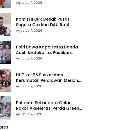
Cenaku Tak Bisa Mengelak
Agustus 7, 2026
Komisi II DPR Desak Pusat
Segera Cairkan DAU Rp14
Triliun untuk 79 Daerah, Gaji
Agustus 7, 2026
PNS Terancam Telat
Polri Bawa Kapolresta Banda
Aceh ke Jakarta, Pastikan
Proses Pemeriksaan
Agustus 7, 2026
Profesional dan Transparan
HUT ke-25 Puskesmas
Kerumutan Pelalawan Meriah,
Ratusan Warga Ikuti Jalan
Agustus 7, 2026
Santai dan Cek Kesehatan
Gratis
Polresta Pekanbaru Gelar
Rakor Akselerasi Perda Green
City, Masukkan ke Kurikulum
Agustus 7, 2026
Sekolah