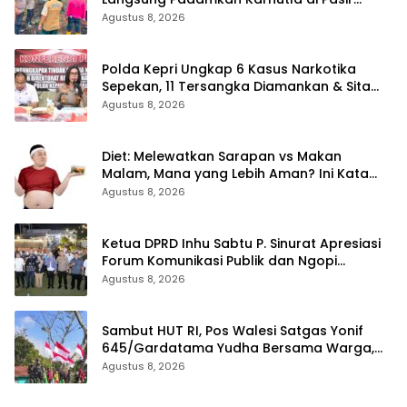
Limau Kapas Rohil
Agustus 8, 2026
Polda Kepri Ungkap 6 Kasus Narkotika
Sepekan, 11 Tersangka Diamankan & Sita
402 Gram Sabu
Agustus 8, 2026
Diet: Melewatkan Sarapan vs Makan
Malam, Mana yang Lebih Aman? Ini Kata
Dokter
Agustus 8, 2026
Ketua DPRD Inhu Sabtu P. Sinurat Apresiasi
Forum Komunikasi Publik dan Ngopi
Bersama Kejari Inhu
Agustus 8, 2026
Sambut HUT RI, Pos Walesi Satgas Yonif
645/Gardatama Yudha Bersama Warga,
Kibarkan Merah Putih di Bukit Walesi
Agustus 8, 2026