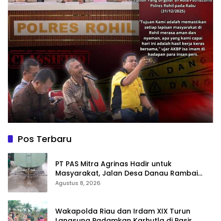
Pos Terbaru
‎PT PAS Mitra Agrinas Hadir untuk
Masyarakat, Jalan Desa Danau Rambai
Dirawat dan Disiram
Agustus 8, 2026
Wakapolda Riau dan Irdam XIX Turun
Langsung Padamkan Karhutla di Pasir