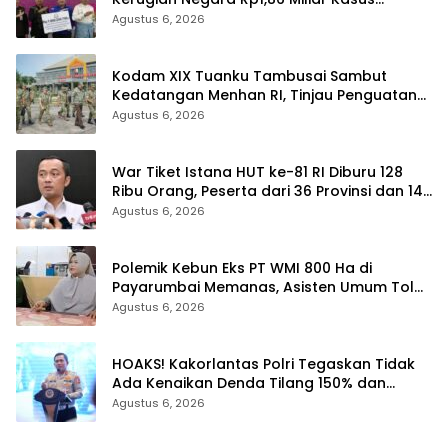
Korupsi BPR Indra Arta
Agustus 6, 2026
Kodam XIX Tuanku Tambusai Sambut
Kedatangan Menhan RI, Tinjau Penguatan
Yonif TP di Bengkalis dan Kampar
Agustus 6, 2026
War Tiket Istana HUT ke-81 RI Diburu 128
Ribu Orang, Peserta dari 36 Provinsi dan 14
Negara
Agustus 6, 2026
Polemik Kebun Eks PT WMI 800 Ha di
Payarumbai Memanas, Asisten Umum Tolak
Dikelola Agrinas dan Tantang Presiden
Agustus 6, 2026
Prabowo
HOAKS! Kakorlantas Polri Tegaskan Tidak
Ada Kenaikan Denda Tilang 150% dan
Tilang Manual Menyeluruh
Agustus 6, 2026