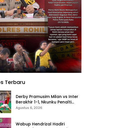
s Terbaru
Derby Pramusim Milan vs Inter
Berakhir 1-1, Nkunku Penalti
Selamatkan Rossoneri
Agustus 6, 2026
Wabup Hendrizal Hadiri