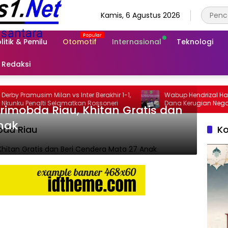
Kamis, 6 Agustus 2026
litik & Pemilu
Otomotif
Internasional
Teknologi
Redaksi
ilan vs Inter Berakhir 1-1,
Wabup Hendrizal Hadiri Penyerahan
Selamatkan Rossoneri
Dana Kerugian Negara Rp1,86 Miliar
rimobda Riau, Khitan Gratis dan
Kasus Korupsi BPR Indra Arta
nak
bda Riau
Ko