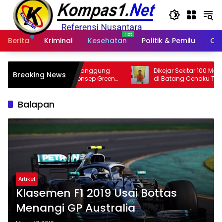
Langsung
ke
konten
Berita
Kriminal
Kesehatan
Politik & Pemilu
Ot
lam Tanggung
Dikejar Sekitar 100 Meter, Pengedar Sabu
Breaking News
 Konsep Green
di Batang Cenaku Tak Bisa Mengelak
Balapan
Artikel
Klasemen F1 2019 Usai Bottas
Menangi GP Australia