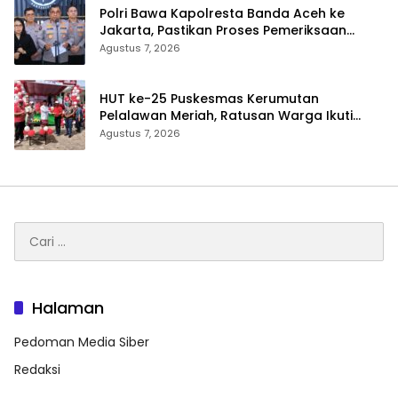
Polri Bawa Kapolresta Banda Aceh ke
Jakarta, Pastikan Proses Pemeriksaan
Profesional dan Transparan
Agustus 7, 2026
HUT ke-25 Puskesmas Kerumutan
Pelalawan Meriah, Ratusan Warga Ikuti
Jalan Santai dan Cek Kesehatan Gratis
Agustus 7, 2026
Cari
untuk:
Halaman
Pedoman Media Siber
Redaksi