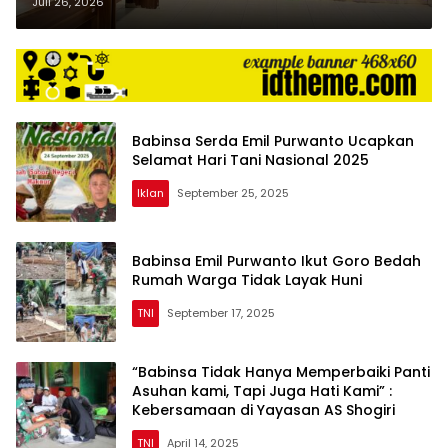
Warga Jadi Prioritas
Juli 26, 2026
Babinsa Serda Emil Purwanto Ucapkan
Selamat Hari Tani Nasional 2025
Iklan
September 25, 2025
Babinsa Emil Purwanto Ikut Goro Bedah
Rumah Warga Tidak Layak Huni
TNI
September 17, 2025
“Babinsa Tidak Hanya Memperbaiki Panti
Asuhan kami, Tapi Juga Hati Kami” :
Kebersamaan di Yayasan AS Shogiri
TNI
April 14, 2025