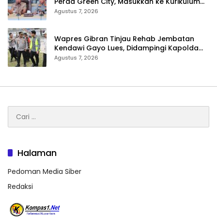
Perda Green City, Masukkan ke Kurikulum
Sekolah
Agustus 7, 2026
Wapres Gibran Tinjau Rehab Jembatan
Kendawi Gayo Lues, Didampingi Kapolda
Aceh
Agustus 7, 2026
Cari
untuk:
Halaman
Pedoman Media Siber
Redaksi