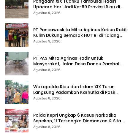
Pangdam XIX Tuanku Tambusai Hadiri
Upacara Hari Jadi Ke-69 Provinsi Riau di
Pekanbaru
Agustus 9, 2026
‎PT Pancawaskita Mitra Agrinas Kebun Rakit
Kulim Dukung Semarak HUT RI di Talang
Perigi
Agustus 9, 2026
‎PT PAS Mitra Agrinas Hadir untuk
Masyarakat, Jalan Desa Danau Rambai
Dirawat dan Disiram
Agustus 8, 2026
Wakapolda Riau dan Irdam XIX Turun
Langsung Padamkan Karhutla di Pasir
Limau Kapas Rohil
Agustus 8, 2026
Polda Kepri Ungkap 6 Kasus Narkotika
Sepekan, 11 Tersangka Diamankan & Sita
402 Gram Sabu
Agustus 8, 2026